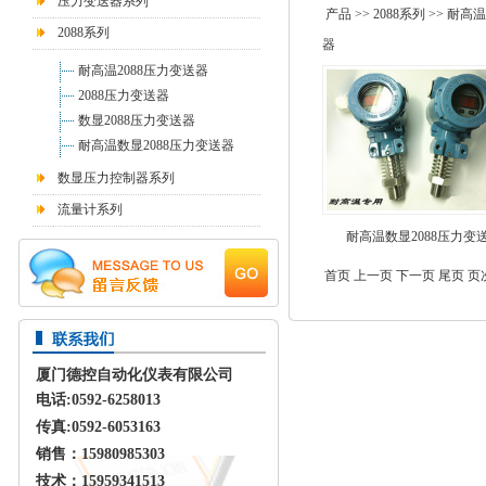
压力变送器系列
产品
>>
2088系列
>>
耐高温
2088系列
器
耐高温2088压力变送器
2088压力变送器
数显2088压力变送器
耐高温数显2088压力变送器
数显压力控制器系列
流量计系列
耐高温数显2088压力变
首页 上一页 下一页 尾页 页
厦门德控自动化仪表有限公司
电话
:0592-6258013
传真
:0592-6053163
销售：15980985303
技术：15959341513